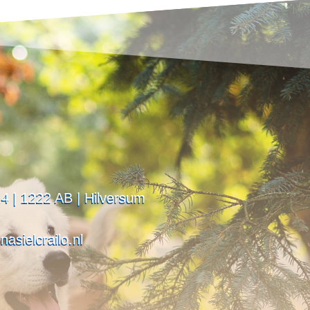
4 | 1222 AB | Hilversum
asielcrailo.nl