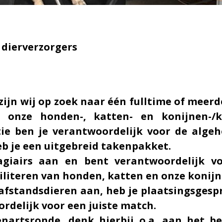
 dierverzorgers
zijn wij op zoek naar één fulltime of mee
r onze honden-, katten- en konijnen-/k
tie ben je verantwoordelijk voor de algeh
heb je een uitgebreid takenpakket.
stagiairs aan en bent verantwoordelijk vo
biliteren van honden, katten en onze konij
afstandsdieren aan, heb je plaatsingsges
rdelijk voor een juiste match.
erenartsronde, denk hierbij o.a. aan het 