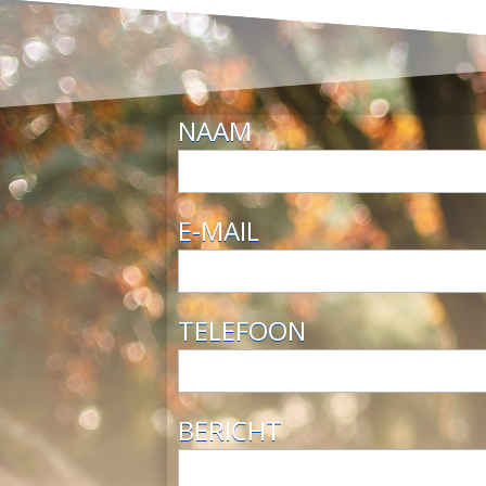
NAAM
E-MAIL
TELEFOON
BERICHT